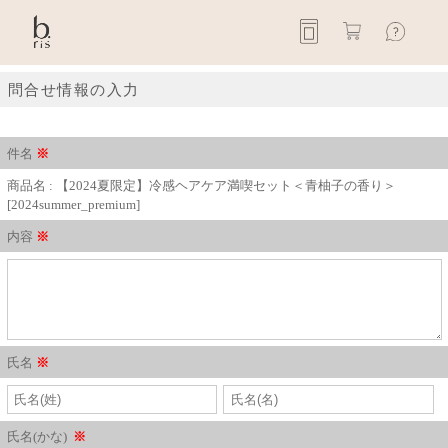
問合せ情報の入力
件名
※
商品名 : 【2024夏限定】冷感ヘアケア満喫セット＜青柚子の香り＞
[2024summer_premium]
内容
※
氏名
※
氏名(かな)
※