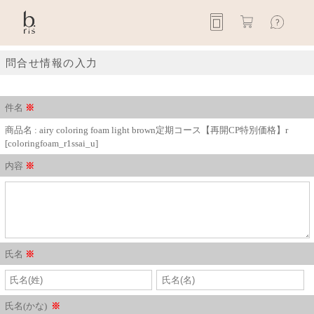
問合せ情報の入力
件名
※
商品名 : airy coloring foam light brown定期コース【再開CP特別価格】r
[coloringfoam_r1ssai_u]
内容
※
氏名
※
氏名(かな)
※