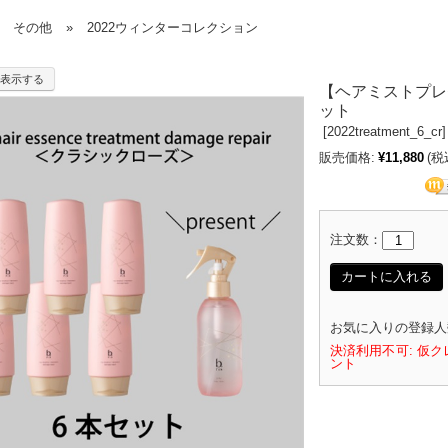
その他
»
2022ウィンターコレクション
表示する
【ヘアミストプレ
ット
[
2022treatment_6_cr]
販売価格:
¥11,880
(税
注文数：
カートに入れる
お気に入りの登録人
決済利用不可: 仮ク
ント