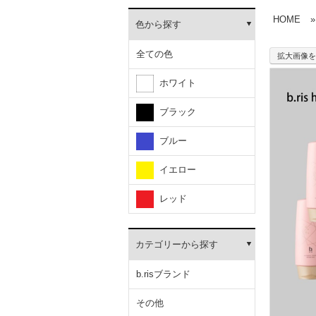
HOME
»
色から探す
全ての色
拡大画像を
ホワイト
ブラック
ブルー
イエロー
レッド
カテゴリーから探す
b.risブランド
その他