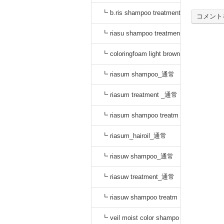
_通常
┗ b.ris shampoo treatment
コメント
セット_通常
┗ riasu shampoo treatmen
t セット_通常
┗ coloringfoam light brown
_通常
┗ riasum shampoo_通常
┗ riasum treatment _通常
┗ riasum shampoo treatm
ent セット_通常
┗ riasum_hairoil_通常
┗ riasuw shampoo_通常
┗ riasuw treatment_通常
┗ riasuw shampoo treatm
ent セット_通常
┗ veil moist color shampo