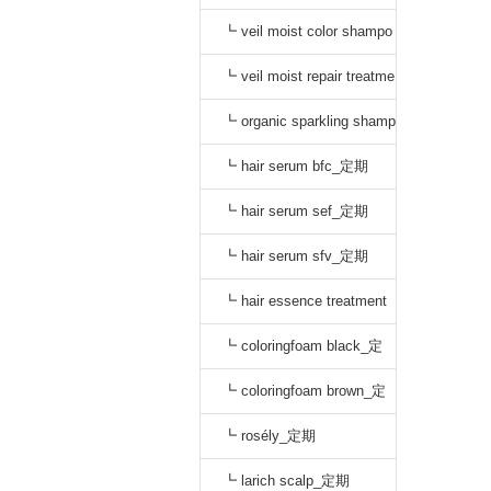
o black_通常
┗ veil moist color shampo
o dark brown_通常
┗ veil moist repair treatme
nt_通常
┗ organic sparkling shamp
oo_定期
┗ hair serum bfc_定期
┗ hair serum sef_定期
┗ hair serum sfv_定期
┗ hair essence treatment
dr_定期
┗ coloringfoam black_定
期
┗ coloringfoam brown_定
期
┗ rosély_定期
┗ larich scalp_定期