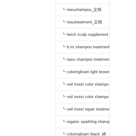
┗ riasushampoo_定期
┗ riasutreatment_定期
┗ larich scalp supplement
_定期
┗ b.ris shampoo treatment
セット_定期
┗ riasu shampoo treatmen
t セット_定期
┗ coloringfoam light brown
_定期
┗ veil moist color shampo
o black_定期
┗ veil moist color shampo
o dark brown_定期
┗ veil moist repair treatme
nt_定期
┗ organic sparkling shamp
oo_縛り
┗ coloringfoam black_縛