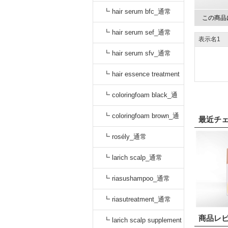
oo_通常
┗ hair serum bfc_通常
この商品
┗ hair serum sef_通常
表示名1
┗ hair serum sfv_通常
┗ hair essence treatment
dr_通常
┗ coloringfoam black_通
常
┗ coloringfoam brown_通
最近チ
常
┗ rosély_通常
┗ larich scalp_通常
┗ riasushampoo_通常
┗ riasutreatment_通常
商品レ
┗ larich scalp supplement