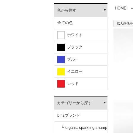
HOME
»
色から探す
全ての色
拡大画像を
ホワイト
ブラック
ブルー
イエロー
レッド
カテゴリーから探す
b.risブランド
┗ organic sparkling shamp