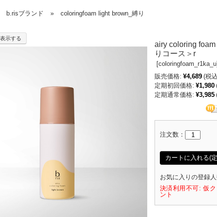
b.risブランド
»
coloringfoam light brown_縛り
表示する
airy coloring
りコース＞r
[
coloringfoam_r1ka_u
販売価格:
¥4,689
(税込
定期初回価格:
¥1,980
定期通常価格:
¥3,985
注文数：
カートに入れる(定
お気に入りの登録人
決済利用不可: 仮クレ
ント