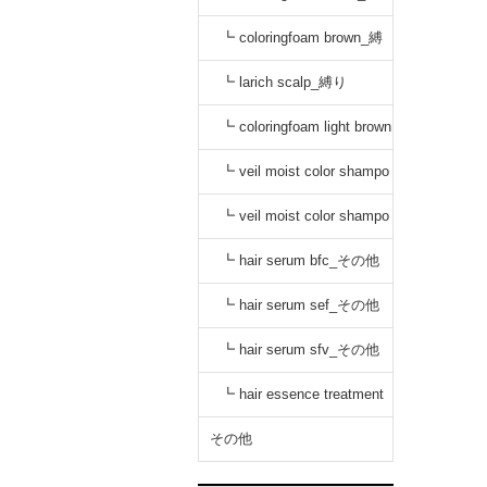
り
┗ coloringfoam brown_縛
り
┗ larich scalp_縛り
┗ coloringfoam light brown
_縛り
┗ veil moist color shampo
o black_縛り
┗ veil moist color shampo
o dark brown_縛り
┗ hair serum bfc_その他
┗ hair serum sef_その他
┗ hair serum sfv_その他
┗ hair essence treatment
dr_その他
その他