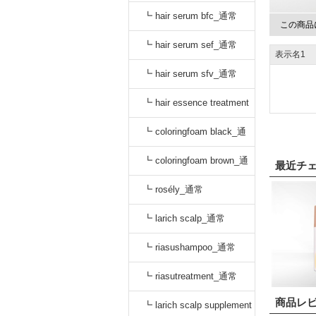
oo_通常
┗ hair serum bfc_通常
この商品
┗ hair serum sef_通常
表示名1
┗ hair serum sfv_通常
┗ hair essence treatment
dr_通常
┗ coloringfoam black_通
常
┗ coloringfoam brown_通
最近チ
常
┗ rosély_通常
┗ larich scalp_通常
┗ riasushampoo_通常
┗ riasutreatment_通常
商品レ
┗ larich scalp supplement