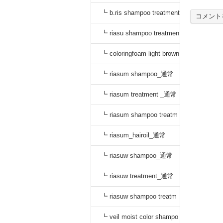
_通常
┗ b.ris shampoo treatment
コメント
セット_通常
┗ riasu shampoo treatmen
t セット_通常
┗ coloringfoam light brown
_通常
┗ riasum shampoo_通常
┗ riasum treatment _通常
┗ riasum shampoo treatm
ent セット_通常
┗ riasum_hairoil_通常
┗ riasuw shampoo_通常
┗ riasuw treatment_通常
┗ riasuw shampoo treatm
ent セット_通常
┗ veil moist color shampo