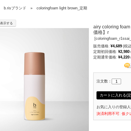
b.risブランド
»
coloringfoam light brown_定期
表示する
airy coloring
価格】r
[
coloringfoam_r1ssai
販売価格:
¥4,689
(税込
定期初回価格:
¥2,980
定期通常価格:
¥4,220
注文数：
カートに入れる(定
お気に入りの登録人
決済利用不可: 仮ク