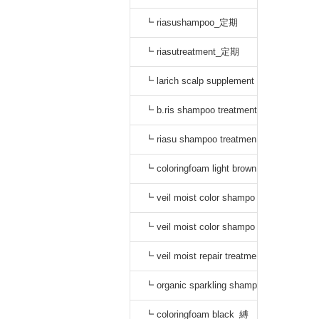
┗ riasushampoo_定期
┗ riasutreatment_定期
┗ larich scalp supplement
_定期
┗ b.ris shampoo treatment
セット_定期
┗ riasu shampoo treatmen
t セット_定期
┗ coloringfoam light brown
_定期
┗ veil moist color shampo
o black_定期
┗ veil moist color shampo
o dark brown_定期
┗ veil moist repair treatme
nt_定期
┗ organic sparkling shamp
oo_縛り
┗ coloringfoam black_縛