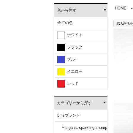
HOME
»
色から探す
全ての色
拡大画像を
ホワイト
ブラック
ブルー
イエロー
レッド
カテゴリーから探す
b.risブランド
┗ organic sparkling shamp