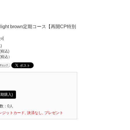
 foam light brown定期コース【再開CP特別
_u]
)
(税込)
(税込）
期購入)
数：0人
レジットカード, 決済なし, プレゼント