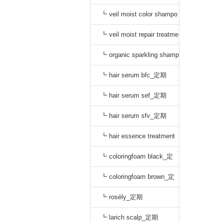
o black_通常
┗ veil moist color shampo
o dark brown_通常
┗ veil moist repair treatme
nt_通常
┗ organic sparkling shamp
oo_定期
┗ hair serum bfc_定期
┗ hair serum sef_定期
┗ hair serum sfv_定期
┗ hair essence treatment
dr_定期
┗ coloringfoam black_定
期
┗ coloringfoam brown_定
期
┗ rosély_定期
┗ larich scalp_定期