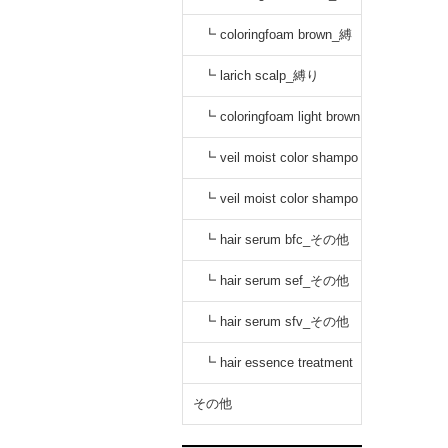
り
┗ coloringfoam brown_縛
り
┗ larich scalp_縛り
┗ coloringfoam light brown
_縛り
┗ veil moist color shampo
o black_縛り
┗ veil moist color shampo
o dark brown_縛り
┗ hair serum bfc_その他
┗ hair serum sef_その他
┗ hair serum sfv_その他
┗ hair essence treatment
dr_その他
その他