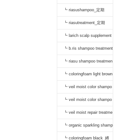
┗ riasushampoo_定期
┗ riasutreatment_定期
┗ larich scalp supplement
_定期
┗ b.ris shampoo treatment
セット_定期
┗ riasu shampoo treatmen
t セット_定期
┗ coloringfoam light brown
_定期
┗ veil moist color shampo
o black_定期
┗ veil moist color shampo
o dark brown_定期
┗ veil moist repair treatme
nt_定期
┗ organic sparkling shamp
oo_縛り
┗ coloringfoam black_縛