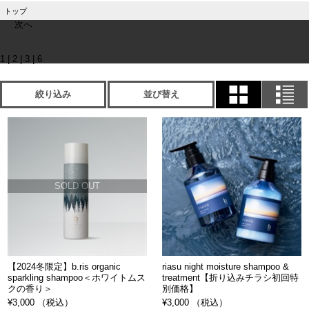
トップ
次へ
1
|
2
|
3
|
6
絞り込み
並び替え
SOLD OUT
【2024冬限定】b.ris organic
riasu night moisture shampoo &
sparkling shampoo＜ホワイトムス
treatment【折り込みチラシ初回特
クの香り＞
別価格】
¥3,000 （税込）
¥3,000 （税込）