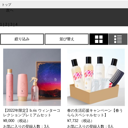
トップ
次へ
1
|
2
|
3
|
4
絞り込み
並び替え
【2022年限定】b.ris ウィンターコ
春の生活応援キャンペーン【春う
レクションプレミアムセット
ららスペシャルセット】
¥8,000 （税込）
¥7,732 （税込）
お気に入りの登録人数：3人
お気に入りの登録人数：0人