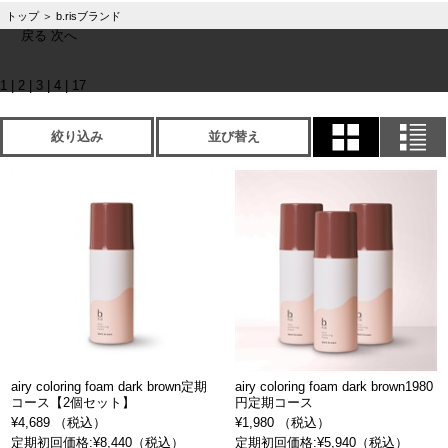
トップ
＞
b.risブランド
戻る
次へ
1
|
2
|
3
|
4
|
17
絞り込み
並び替え
airy coloring foam dark brown定期
airy coloring foam dark brown1980
コース【2個セット】
円定期コース
¥4,689 （税込）
¥1,980 （税込）
定期初回価格:¥8,440（税込）
定期初回価格:¥5,940（税込）