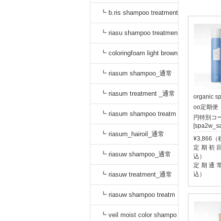
_通常
┗ b.ris shampoo treatment
セット_通常
┗ riasu shampoo treatmen
t セット_通常
┗ coloringfoam light brown
_通常
┗ riasum shampoo_通常
┗ riasum treatment _通常
organic s
oo定期便【
┗ riasum shampoo treatm
円特別コ
[spa2w_sa
ent セット_通常
┗ riasum_hairoil_通常
¥3,866
定期初回:
┗ riasuw shampoo_通常
込）
定期通常:
┗ riasuw treatment_通常
込）
┗ riasuw shampoo treatm
ent セット_通常
┗ veil moist color shampo