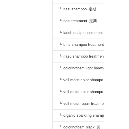
┗ riasushampoo_定期
┗ riasutreatment_定期
┗ larich scalp supplement
_定期
┗ b.ris shampoo treatment
セット_定期
┗ riasu shampoo treatmen
t セット_定期
┗ coloringfoam light brown
_定期
┗ veil moist color shampo
o black_定期
┗ veil moist color shampo
o dark brown_定期
┗ veil moist repair treatme
nt_定期
┗ organic sparkling shamp
oo_縛り
┗ coloringfoam black_縛