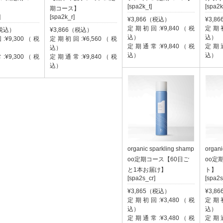
[spa2k_t]
[spa2k
期コース】
]
[spa2k_r]
¥3,866（税込）
¥3,8
定期初回:¥9,840（税
定期初
（税込）
¥3,866（税込）
込）
込）
¥9,300（税
定期初回:¥6,560（税
定期通常:¥9,840（税
定期通
込）
込）
込）
¥9,300（税
定期通常:¥9,840（税
込）
organic sparkling shamp
organi
oo定期コース【60日ご
oo定
と1本お届け】
ト】
[spa2s_cr]
[spa2s
¥3,865（税込）
¥3,8
定期初回:¥3,480（税
定期初
込）
込）
定期通常:¥3,480（税
定期通