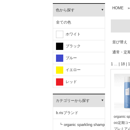
HOME
»
色から探す
全ての色
ホワイト
並び替え
ブラック
通常・定
ブルー
1
... |
18
|
1
イエロー
レッド
カテゴリーから探す
b.risブランド
organic s
oo定期コ
┗ organic sparkling shamp
プレミア