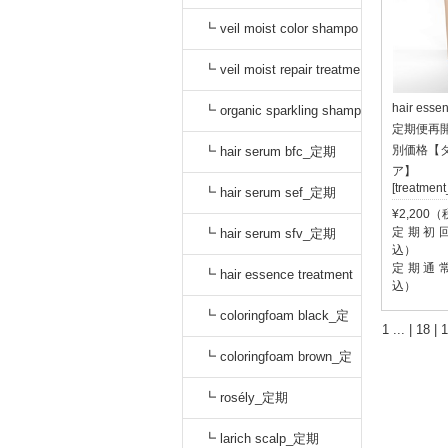
o black_通常
┗ veil moist color shampo
o dark brown_通常
┗ veil moist repair treatme
hair esse
nt_通常
┗ organic sparkling shamp
定期便再
oo_定期
別価格【
┗ hair serum bfc_定期
ア】
[treatmen
┗ hair serum sef_定期
¥2,200
定期初回:
┗ hair serum sfv_定期
込）
定期通常:
┗ hair essence treatment
込）
dr_定期
┗ coloringfoam black_定
1
... |
18
|
1
期
┗ coloringfoam brown_定
期
┗ rosély_定期
┗ larich scalp_定期