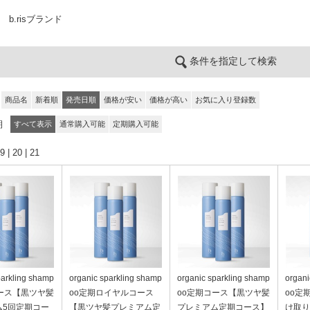
b.risブランド
条件を指定して検索
商品名
新着順
発売日順
価格が安い
価格が高い
お気に入り登録数
期
すべて表示
通常購入可能
定期購入可能
9
|
20
|
21
parkling shamp
organic sparkling shamp
organic sparkling shamp
organi
ース【黒ツヤ髪
oo定期ロイヤルコース
oo定期コース【黒ツヤ髪
oo定
ム5回定期コー
【黒ツヤ髪プレミアム定
プレミアム定期コース】
け取り