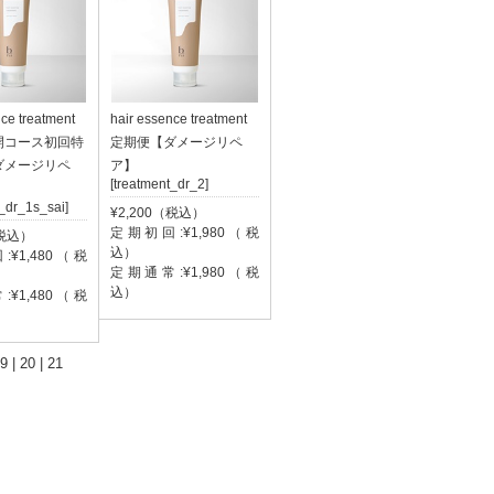
nce treatment
hair essence treatment
開コース初回特
定期便【ダメージリペ
ダメージリペ
ア】
[treatment_dr_2]
t_dr_1s_sai]
¥2,200（税込）
定期初回:¥1,980（税
（税込）
込）
¥1,480（税
定期通常:¥1,980（税
込）
¥1,480（税
9
|
20
|
21