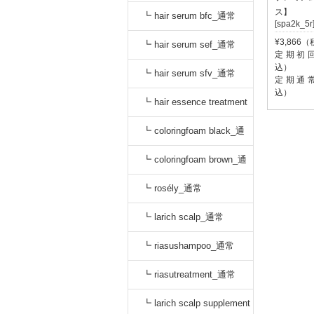
ス】
oo_通常
┗ hair serum bfc_通常
[spa2k_5r
¥3,866
┗ hair serum sef_通常
定期初回:
込）
┗ hair serum sfv_通常
定期通常:
込）
┗ hair essence treatment
dr_通常
┗ coloringfoam black_通
常
┗ coloringfoam brown_通
常
┗ rosély_通常
┗ larich scalp_通常
┗ riasushampoo_通常
┗ riasutreatment_通常
┗ larich scalp supplement