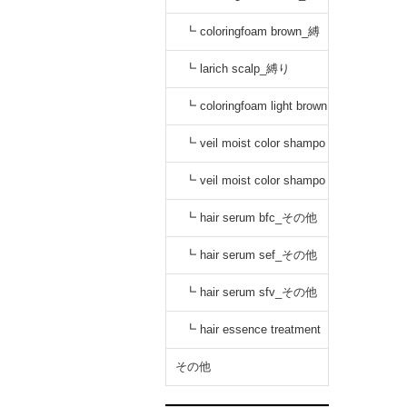
り
┗ coloringfoam brown_縛
り
┗ larich scalp_縛り
┗ coloringfoam light brown
_縛り
┗ veil moist color shampo
o black_縛り
┗ veil moist color shampo
o dark brown_縛り
┗ hair serum bfc_その他
┗ hair serum sef_その他
┗ hair serum sfv_その他
┗ hair essence treatment
dr_その他
その他