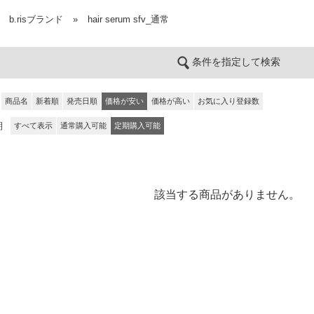
b.risブランド
»
hair serum sfv_通常
条件を指定して検索
商品名
新着順
発売日順
価格が安い
価格が高い
お気に入り登録数
期
すべて表示
通常購入可能
定期購入可能
該当する商品がありません。