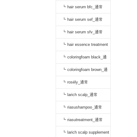
oo_通常
┗ hair serum bfc_通常
┗ hair serum sef_通常
┗ hair serum sfv_通常
┗ hair essence treatment
dr_通常
┗ coloringfoam black_通
常
┗ coloringfoam brown_通
常
┗ rosély_通常
┗ larich scalp_通常
┗ riasushampoo_通常
┗ riasutreatment_通常
┗ larich scalp supplement