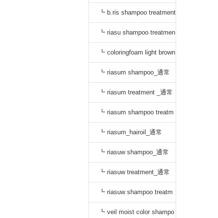
_通常
┗ b.ris shampoo treatment
セット_通常
┗ riasu shampoo treatmen
t セット_通常
┗ coloringfoam light brown
_通常
┗ riasum shampoo_通常
┗ riasum treatment _通常
┗ riasum shampoo treatm
ent セット_通常
┗ riasum_hairoil_通常
┗ riasuw shampoo_通常
┗ riasuw treatment_通常
┗ riasuw shampoo treatm
ent セット_通常
┗ veil moist color shampo