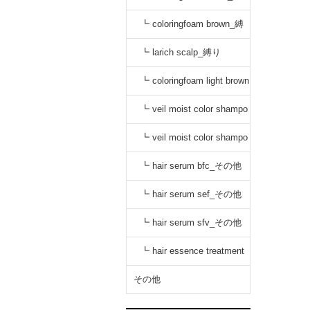
り
┗ coloringfoam brown_縛
り
┗ larich scalp_縛り
┗ coloringfoam light brown
_縛り
┗ veil moist color shampo
o black_縛り
┗ veil moist color shampo
o dark brown_縛り
┗ hair serum bfc_その他
┗ hair serum sef_その他
┗ hair serum sfv_その他
┗ hair essence treatment
dr_その他
その他