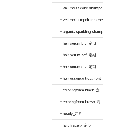
o black_通常
┗ veil moist color shampo
o dark brown_通常
┗ veil moist repair treatme
nt_通常
┗ organic sparkling shamp
oo_定期
┗ hair serum bfc_定期
┗ hair serum sef_定期
┗ hair serum sfv_定期
┗ hair essence treatment
dr_定期
┗ coloringfoam black_定
期
┗ coloringfoam brown_定
期
┗ rosély_定期
┗ larich scalp_定期