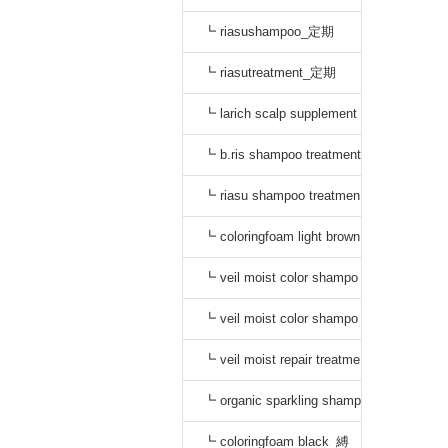
┗ riasushampoo_定期
┗ riasutreatment_定期
┗ larich scalp supplement
_定期
┗ b.ris shampoo treatment
セット_定期
┗ riasu shampoo treatmen
t セット_定期
┗ coloringfoam light brown
_定期
┗ veil moist color shampo
o black_定期
┗ veil moist color shampo
o dark brown_定期
┗ veil moist repair treatme
nt_定期
┗ organic sparkling shamp
oo_縛り
┗ coloringfoam black_縛