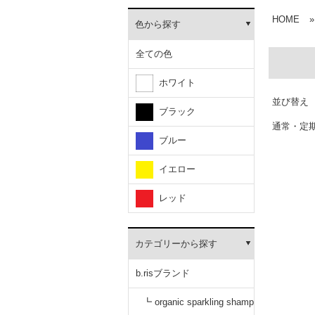
HOME
»
色から探す
全ての色
ホワイト
並び替え
ブラック
通常・定
ブルー
イエロー
レッド
カテゴリーから探す
b.risブランド
┗ organic sparkling shamp