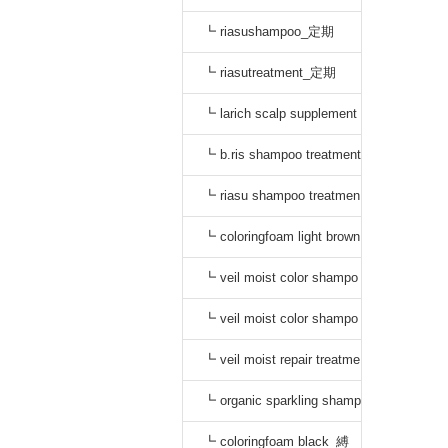
┗ riasushampoo_定期
┗ riasutreatment_定期
┗ larich scalp supplement
_定期
┗ b.ris shampoo treatment
セット_定期
┗ riasu shampoo treatmen
t セット_定期
┗ coloringfoam light brown
_定期
┗ veil moist color shampo
o black_定期
┗ veil moist color shampo
o dark brown_定期
┗ veil moist repair treatme
nt_定期
┗ organic sparkling shamp
oo_縛り
┗ coloringfoam black_縛