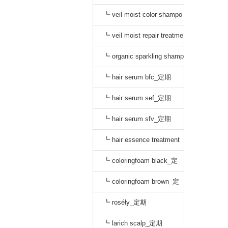
o black_通常
┗ veil moist color shampo
o dark brown_通常
┗ veil moist repair treatme
nt_通常
┗ organic sparkling shamp
oo_定期
┗ hair serum bfc_定期
┗ hair serum sef_定期
┗ hair serum sfv_定期
┗ hair essence treatment
dr_定期
┗ coloringfoam black_定
期
┗ coloringfoam brown_定
期
┗ rosély_定期
┗ larich scalp_定期