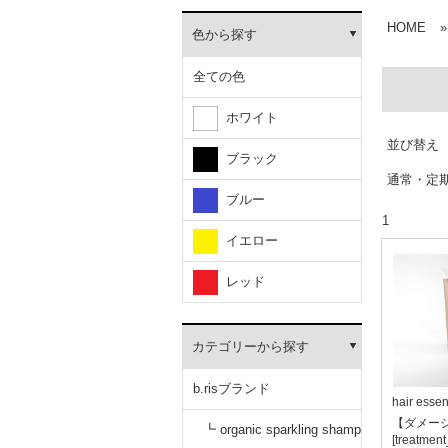
HOME
»
色から探す
全ての色
ホワイト
並び替え
ブラック
通常・定
ブルー
1
イエロー
レッド
カテゴリーから探す
b.risブランド
hair esse
【ダメー
┗ organic sparkling shamp
[treatmen