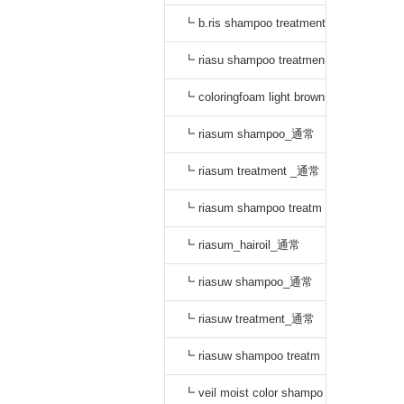
_通常
┗ b.ris shampoo treatment
セット_通常
┗ riasu shampoo treatmen
t セット_通常
┗ coloringfoam light brown
_通常
┗ riasum shampoo_通常
┗ riasum treatment _通常
┗ riasum shampoo treatm
ent セット_通常
┗ riasum_hairoil_通常
┗ riasuw shampoo_通常
┗ riasuw treatment_通常
┗ riasuw shampoo treatm
ent セット_通常
┗ veil moist color shampo