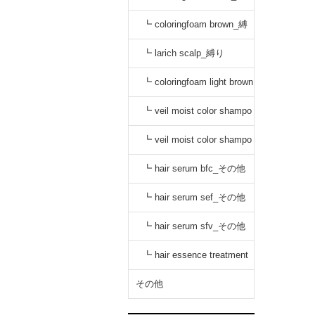
り
┗ coloringfoam brown_縛
り
┗ larich scalp_縛り
┗ coloringfoam light brown
_縛り
┗ veil moist color shampo
o black_縛り
┗ veil moist color shampo
o dark brown_縛り
┗ hair serum bfc_その他
┗ hair serum sef_その他
┗ hair serum sfv_その他
┗ hair essence treatment
dr_その他
その他