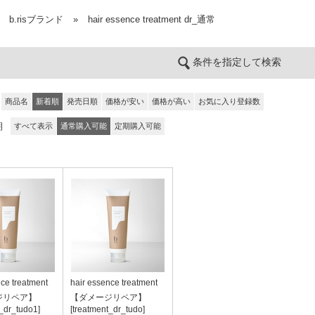
b.risブランド
»
hair essence treatment dr_通常
条件を指定して検索
商品名
新着順
発売日順
価格が安い
価格が高い
お気に入り登録数
期
すべて表示
通常購入可能
定期購入可能
nce treatment
hair essence treatment
ジリペア】
【ダメージリペア】
t_dr_tudo1]
[treatment_dr_tudo]