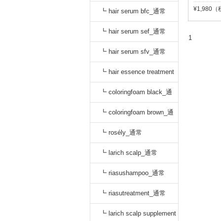
¥1,980
oo_通常
┗ hair serum bfc_通常
┗ hair serum sef_通常
1
┗ hair serum sfv_通常
┗ hair essence treatment
dr_通常
┗ coloringfoam black_通
常
┗ coloringfoam brown_通
常
┗ rosély_通常
┗ larich scalp_通常
┗ riasushampoo_通常
┗ riasutreatment_通常
┗ larich scalp supplement