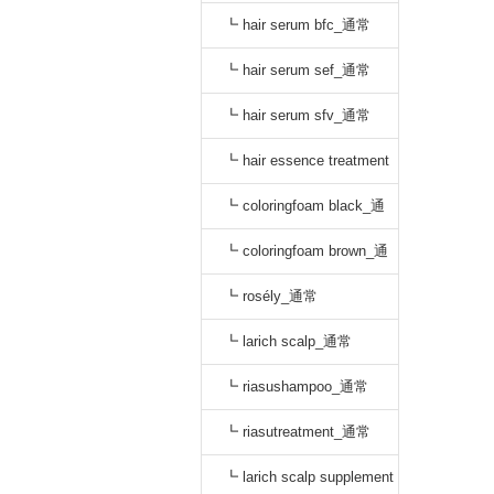
oo_通常
┗ hair serum bfc_通常
┗ hair serum sef_通常
┗ hair serum sfv_通常
┗ hair essence treatment
dr_通常
┗ coloringfoam black_通
常
┗ coloringfoam brown_通
常
┗ rosély_通常
┗ larich scalp_通常
┗ riasushampoo_通常
┗ riasutreatment_通常
┗ larich scalp supplement