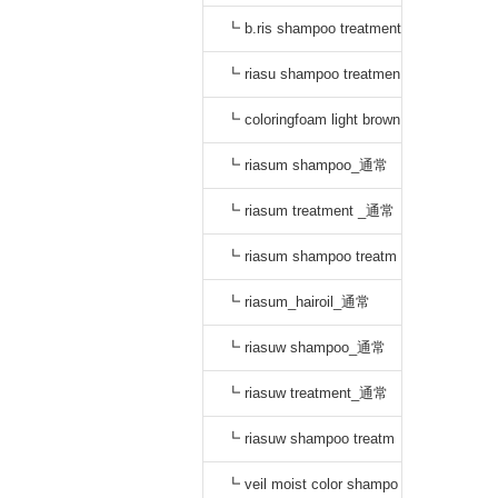
_通常
┗ b.ris shampoo treatment
セット_通常
┗ riasu shampoo treatmen
t セット_通常
┗ coloringfoam light brown
_通常
┗ riasum shampoo_通常
┗ riasum treatment _通常
┗ riasum shampoo treatm
ent セット_通常
┗ riasum_hairoil_通常
┗ riasuw shampoo_通常
┗ riasuw treatment_通常
┗ riasuw shampoo treatm
ent セット_通常
┗ veil moist color shampo