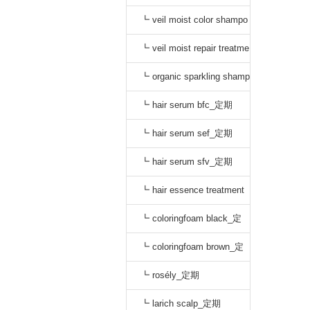
o black_通常
┗ veil moist color shampo
o dark brown_通常
┗ veil moist repair treatme
nt_通常
┗ organic sparkling shamp
oo_定期
┗ hair serum bfc_定期
┗ hair serum sef_定期
┗ hair serum sfv_定期
┗ hair essence treatment
dr_定期
┗ coloringfoam black_定
期
┗ coloringfoam brown_定
期
┗ rosély_定期
┗ larich scalp_定期