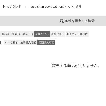
b.risブランド
»
riasu shampoo treatment セット_通常
条件を指定して検索
商品名
新着順
発売日順
価格が安い
価格が高い
お気に入り登録数
期
すべて表示
通常購入可能
定期購入可能
該当する商品がありません。