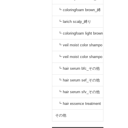
り
┗ coloringfoam brown_縛
り
┗ larich scalp_縛り
┗ coloringfoam light brown
_縛り
┗ veil moist color shampo
o black_縛り
┗ veil moist color shampo
o dark brown_縛り
┗ hair serum bfc_その他
┗ hair serum sef_その他
┗ hair serum sfv_その他
┗ hair essence treatment
dr_その他
その他