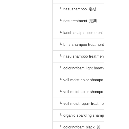
┗ riasushampoo_定期
┗ riasutreatment_定期
┗ larich scalp supplement
_定期
┗ b.ris shampoo treatment
セット_定期
┗ riasu shampoo treatmen
t セット_定期
┗ coloringfoam light brown
_定期
┗ veil moist color shampo
o black_定期
┗ veil moist color shampo
o dark brown_定期
┗ veil moist repair treatme
nt_定期
┗ organic sparkling shamp
oo_縛り
┗ coloringfoam black_縛