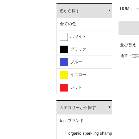
HOME
»
色から探す
全ての色
ホワイト
並び替え
ブラック
通常・定
ブルー
イエロー
レッド
カテゴリーから探す
b.risブランド
┗ organic sparkling shamp