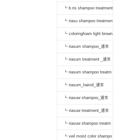
_通常
┗ b.ris shampoo treatment
セット_通常
┗ riasu shampoo treatmen
t セット_通常
┗ coloringfoam light brown
_通常
┗ riasum shampoo_通常
┗ riasum treatment _通常
┗ riasum shampoo treatm
ent セット_通常
┗ riasum_hairoil_通常
┗ riasuw shampoo_通常
┗ riasuw treatment_通常
┗ riasuw shampoo treatm
ent セット_通常
┗ veil moist color shampo