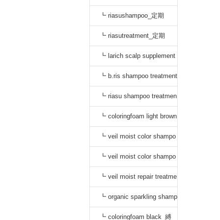
┗ riasushampoo_定期
┗ riasutreatment_定期
┗ larich scalp supplement
_定期
┗ b.ris shampoo treatment
セット_定期
┗ riasu shampoo treatmen
t セット_定期
┗ coloringfoam light brown
_定期
┗ veil moist color shampo
o black_定期
┗ veil moist color shampo
o dark brown_定期
┗ veil moist repair treatme
nt_定期
┗ organic sparkling shamp
oo_縛り
┗ coloringfoam black_縛