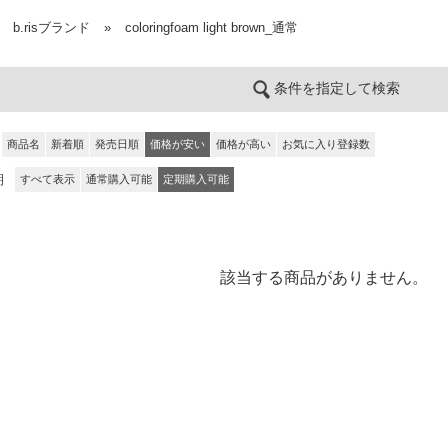
b.risブランド
»
coloringfoam light brown_通常
条件を指定して検索
商品名
新着順
発売日順
価格が安い
価格が高い
お気に入り登録数
期
すべて表示
通常購入可能
定期購入可能
該当する商品がありません。