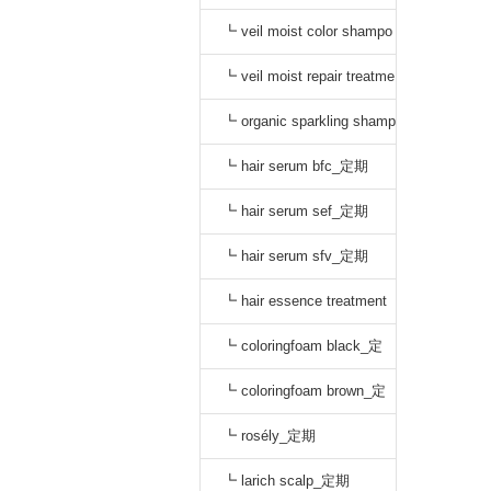
o black_通常
┗ veil moist color shampo
o dark brown_通常
┗ veil moist repair treatme
nt_通常
┗ organic sparkling shamp
oo_定期
┗ hair serum bfc_定期
┗ hair serum sef_定期
┗ hair serum sfv_定期
┗ hair essence treatment
dr_定期
┗ coloringfoam black_定
期
┗ coloringfoam brown_定
期
┗ rosély_定期
┗ larich scalp_定期