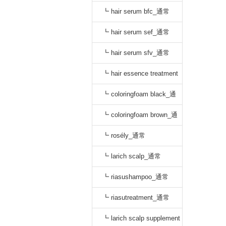
oo_通常
┗ hair serum bfc_通常
┗ hair serum sef_通常
┗ hair serum sfv_通常
┗ hair essence treatment
dr_通常
┗ coloringfoam black_通
常
┗ coloringfoam brown_通
常
┗ rosély_通常
┗ larich scalp_通常
┗ riasushampoo_通常
┗ riasutreatment_通常
┗ larich scalp supplement