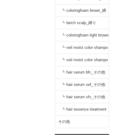
り
┗ coloringfoam brown_縛
り
┗ larich scalp_縛り
┗ coloringfoam light brown
_縛り
┗ veil moist color shampo
o black_縛り
┗ veil moist color shampo
o dark brown_縛り
┗ hair serum bfc_その他
┗ hair serum sef_その他
┗ hair serum sfv_その他
┗ hair essence treatment
dr_その他
その他