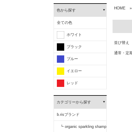
HOME
»
色から探す
全ての色
ホワイト
並び替え
ブラック
通常・定
ブルー
イエロー
レッド
カテゴリーから探す
b.risブランド
┗ organic sparkling shamp