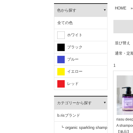
HOME
»
色から探す
全ての色
ホワイト
並び替え
ブラック
通常・定
ブルー
1
イエロー
レッド
カテゴリーから探す
b.risブランド
riasu dee
A shampoo
┗ organic sparkling shamp
【単品】