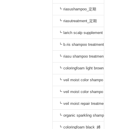
┗ riasushampoo_定期
┗ riasutreatment_定期
┗ larich scalp supplement
_定期
┗ b.ris shampoo treatment
セット_定期
┗ riasu shampoo treatmen
t セット_定期
┗ coloringfoam light brown
_定期
┗ veil moist color shampo
o black_定期
┗ veil moist color shampo
o dark brown_定期
┗ veil moist repair treatme
nt_定期
┗ organic sparkling shamp
oo_縛り
┗ coloringfoam black_縛