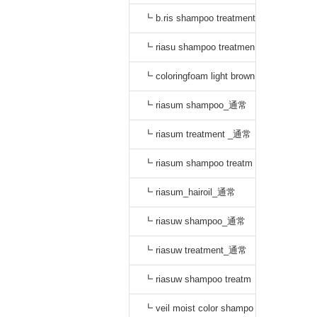
_通常
┗ b.ris shampoo treatment
セット_通常
┗ riasu shampoo treatmen
t セット_通常
┗ coloringfoam light brown
_通常
┗ riasum shampoo_通常
┗ riasum treatment _通常
┗ riasum shampoo treatm
ent セット_通常
┗ riasum_hairoil_通常
┗ riasuw shampoo_通常
┗ riasuw treatment_通常
┗ riasuw shampoo treatm
ent セット_通常
┗ veil moist color shampo