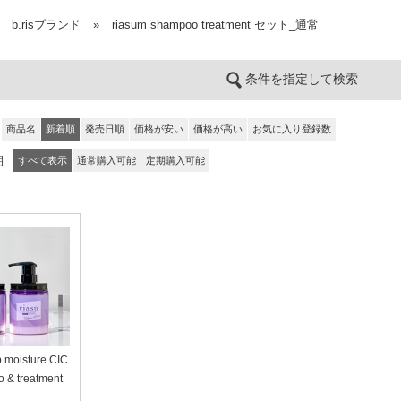
b.risブランド
»
riasum shampoo treatment セット_通常
条件を指定して検索
商品名
新着順
発売日順
価格が安い
価格が高い
お気に入り登録数
期
すべて表示
通常購入可能
定期購入可能
p moisture CIC
 & treatment