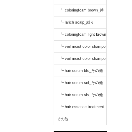
り
┗ coloringfoam brown_縛
り
┗ larich scalp_縛り
┗ coloringfoam light brown
_縛り
┗ veil moist color shampo
o black_縛り
┗ veil moist color shampo
o dark brown_縛り
┗ hair serum bfc_その他
┗ hair serum sef_その他
┗ hair serum sfv_その他
┗ hair essence treatment
dr_その他
その他