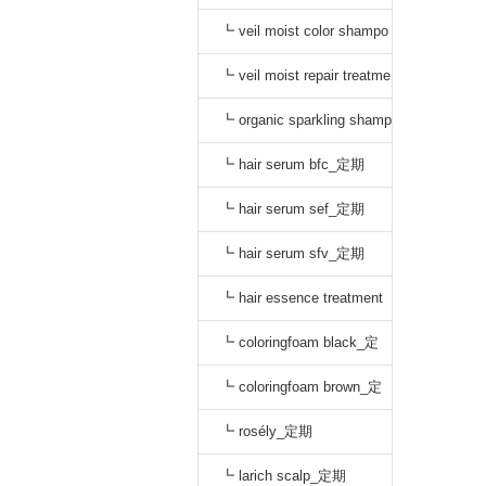
o black_通常
┗ veil moist color shampo
o dark brown_通常
┗ veil moist repair treatme
nt_通常
┗ organic sparkling shamp
oo_定期
┗ hair serum bfc_定期
┗ hair serum sef_定期
┗ hair serum sfv_定期
┗ hair essence treatment
dr_定期
┗ coloringfoam black_定
期
┗ coloringfoam brown_定
期
┗ rosély_定期
┗ larich scalp_定期