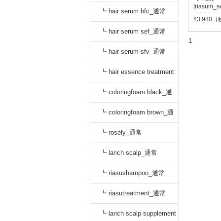
[riasum_s
oo_通常
┗ hair serum bfc_通常
¥3,980
┗ hair serum sef_通常
1
┗ hair serum sfv_通常
┗ hair essence treatment
dr_通常
┗ coloringfoam black_通
常
┗ coloringfoam brown_通
常
┗ rosély_通常
┗ larich scalp_通常
┗ riasushampoo_通常
┗ riasutreatment_通常
┗ larich scalp supplement