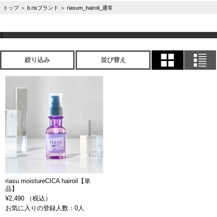
トップ
＞
b.risブランド
＞
riasum_hairoil_通常
1
絞り込み
並び替え
riasu moistureCICA hairoil【単
品】
¥2,490 （税込）
お気に入りの登録人数：0人