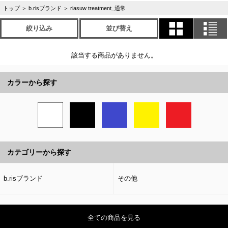
トップ
＞
b.risブランド
＞
riasuw treatment_通常
絞り込み
並び替え
該当する商品がありません。
カラーから探す
カテゴリーから探す
b.risブランド
その他
全ての商品を見る