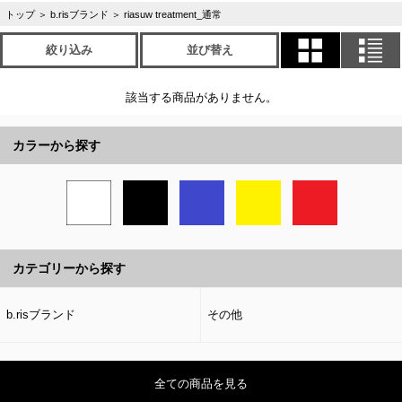
トップ
＞
b.risブランド
＞
riasuw treatment_通常
絞り込み
並び替え
該当する商品がありません。
カラーから探す
カテゴリーから探す
b.risブランド
その他
全ての商品を見る