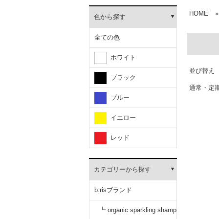
HOME
»
色から探す
全ての色
ホワイト
並び替え
ブラック
通常・定
ブルー
イエロー
レッド
カテゴリーから探す
b.risブランド
┗ organic sparkling shamp