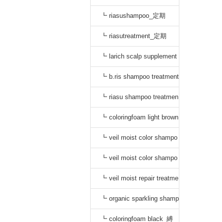
┗ riasushampoo_定期
┗ riasutreatment_定期
┗ larich scalp supplement
_定期
┗ b.ris shampoo treatment
セット_定期
┗ riasu shampoo treatmen
t セット_定期
┗ coloringfoam light brown
_定期
┗ veil moist color shampo
o black_定期
┗ veil moist color shampo
o dark brown_定期
┗ veil moist repair treatme
nt_定期
┗ organic sparkling shamp
oo_縛り
┗ coloringfoam black_縛