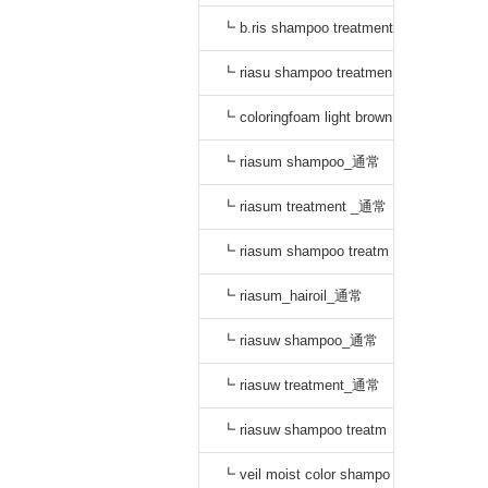
_通常
┗ b.ris shampoo treatment
セット_通常
┗ riasu shampoo treatmen
t セット_通常
┗ coloringfoam light brown
_通常
┗ riasum shampoo_通常
┗ riasum treatment _通常
┗ riasum shampoo treatm
ent セット_通常
┗ riasum_hairoil_通常
┗ riasuw shampoo_通常
┗ riasuw treatment_通常
┗ riasuw shampoo treatm
ent セット_通常
┗ veil moist color shampo