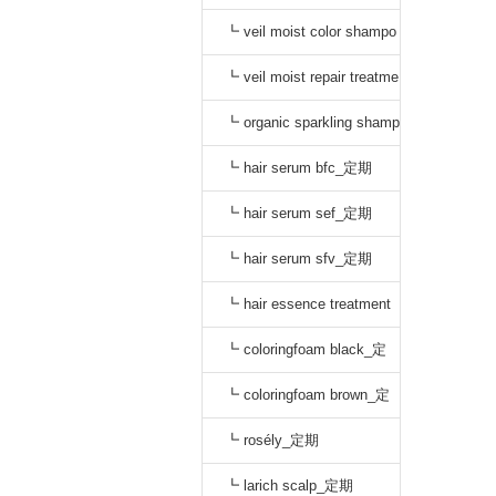
o black_通常
┗ veil moist color shampo
o dark brown_通常
┗ veil moist repair treatme
nt_通常
┗ organic sparkling shamp
oo_定期
┗ hair serum bfc_定期
┗ hair serum sef_定期
┗ hair serum sfv_定期
┗ hair essence treatment
dr_定期
┗ coloringfoam black_定
期
┗ coloringfoam brown_定
期
┗ rosély_定期
┗ larich scalp_定期