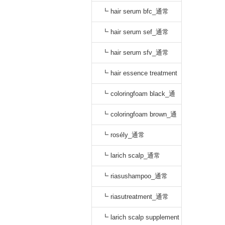
oo_通常
┗ hair serum bfc_通常
┗ hair serum sef_通常
┗ hair serum sfv_通常
┗ hair essence treatment
dr_通常
┗ coloringfoam black_通
常
┗ coloringfoam brown_通
常
┗ rosély_通常
┗ larich scalp_通常
┗ riasushampoo_通常
┗ riasutreatment_通常
┗ larich scalp supplement