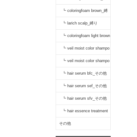
り
┗ coloringfoam brown_縛
り
┗ larich scalp_縛り
┗ coloringfoam light brown
_縛り
┗ veil moist color shampo
o black_縛り
┗ veil moist color shampo
o dark brown_縛り
┗ hair serum bfc_その他
┗ hair serum sef_その他
┗ hair serum sfv_その他
┗ hair essence treatment
dr_その他
その他