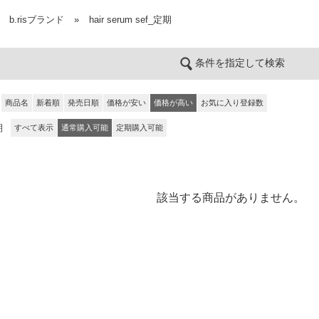
b.risブランド
»
hair serum sef_定期
条件を指定して検索
商品名
新着順
発売日順
価格が安い
価格が高い
お気に入り登録数
期
すべて表示
通常購入可能
定期購入可能
該当する商品がありません。