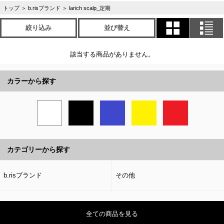
トップ
＞
b.risブランド
＞
larich scalp_定期
絞り込み
並び替え
該当する商品がありません。
カラーから探す
カテゴリーから探す
b.risブランド
その他
全ての商品を見る