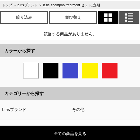
トップ
＞
b.risブランド
＞
b.ris shampoo treatment セット_定期
絞り込み
並び替え
該当する商品がありません。
カラーから探す
カテゴリーから探す
b.risブランド
その他
全ての商品を見る