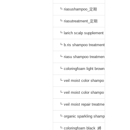
┗ riasushampoo_定期
┗ riasutreatment_定期
┗ larich scalp supplement
_定期
┗ b.ris shampoo treatment
セット_定期
┗ riasu shampoo treatmen
t セット_定期
┗ coloringfoam light brown
_定期
┗ veil moist color shampo
o black_定期
┗ veil moist color shampo
o dark brown_定期
┗ veil moist repair treatme
nt_定期
┗ organic sparkling shamp
oo_縛り
┗ coloringfoam black_縛