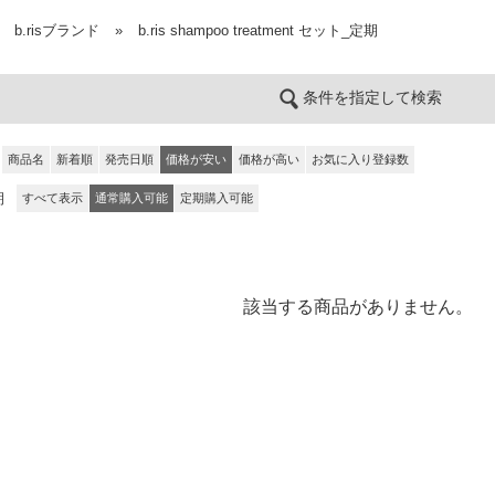
b.risブランド
»
b.ris shampoo treatment セット_定期
条件を指定して検索
商品名
新着順
発売日順
価格が安い
価格が高い
お気に入り登録数
期
すべて表示
通常購入可能
定期購入可能
該当する商品がありません。