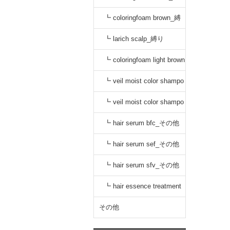
り
┗ coloringfoam brown_縛
り
┗ larich scalp_縛り
┗ coloringfoam light brown
_縛り
┗ veil moist color shampo
o black_縛り
┗ veil moist color shampo
o dark brown_縛り
┗ hair serum bfc_その他
┗ hair serum sef_その他
┗ hair serum sfv_その他
┗ hair essence treatment
dr_その他
その他