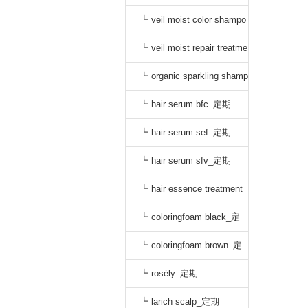
o black_通常
┗ veil moist color shampo
o dark brown_通常
┗ veil moist repair treatme
nt_通常
┗ organic sparkling shamp
oo_定期
┗ hair serum bfc_定期
┗ hair serum sef_定期
┗ hair serum sfv_定期
┗ hair essence treatment
dr_定期
┗ coloringfoam black_定
期
┗ coloringfoam brown_定
期
┗ rosély_定期
┗ larich scalp_定期