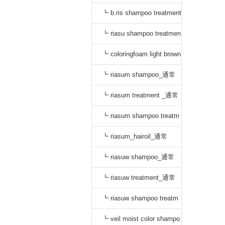
_通常
┗ b.ris shampoo treatment
セット_通常
┗ riasu shampoo treatmen
t セット_通常
┗ coloringfoam light brown
_通常
┗ riasum shampoo_通常
┗ riasum treatment _通常
┗ riasum shampoo treatm
ent セット_通常
┗ riasum_hairoil_通常
┗ riasuw shampoo_通常
┗ riasuw treatment_通常
┗ riasuw shampoo treatm
ent セット_通常
┗ veil moist color shampo