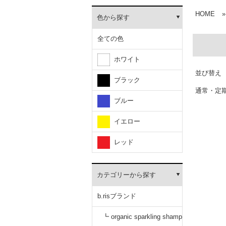
HOME
»
色から探す
全ての色
ホワイト
並び替え
ブラック
通常・定
ブルー
イエロー
レッド
カテゴリーから探す
b.risブランド
┗ organic sparkling shamp