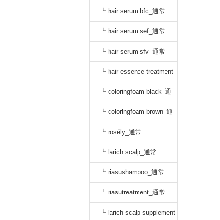
oo_通常
┗ hair serum bfc_通常
┗ hair serum sef_通常
┗ hair serum sfv_通常
┗ hair essence treatment
dr_通常
┗ coloringfoam black_通
常
┗ coloringfoam brown_通
常
┗ rosély_通常
┗ larich scalp_通常
┗ riasushampoo_通常
┗ riasutreatment_通常
┗ larich scalp supplement