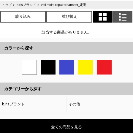
トップ
＞
b.risブランド
＞
veil moist repair treatment_定期
絞り込み
並び替え
該当する商品がありません。
カラーから探す
カテゴリーから探す
b.risブランド
その他
全ての商品を見る