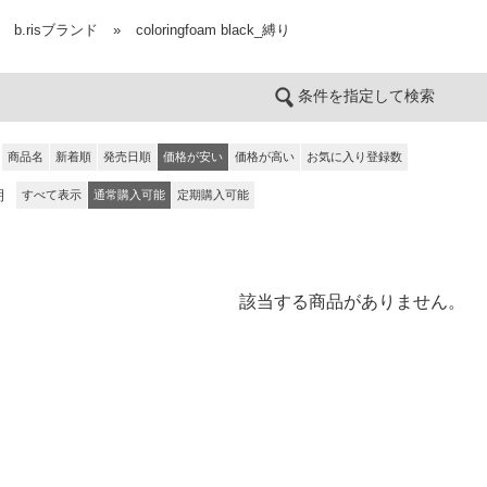
b.risブランド
»
coloringfoam black_縛り
条件を指定して検索
商品名
新着順
発売日順
価格が安い
価格が高い
お気に入り登録数
期
すべて表示
通常購入可能
定期購入可能
該当する商品がありません。