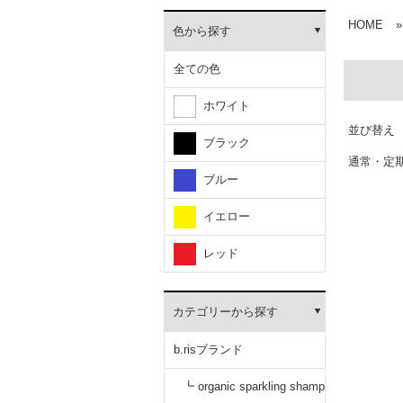
HOME
»
色から探す
全ての色
ホワイト
並び替え
ブラック
通常・定
ブルー
イエロー
レッド
カテゴリーから探す
b.risブランド
┗ organic sparkling shamp