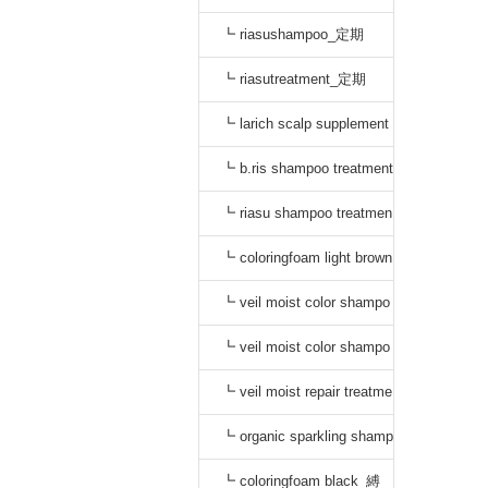
┗ riasushampoo_定期
┗ riasutreatment_定期
┗ larich scalp supplement
_定期
┗ b.ris shampoo treatment
セット_定期
┗ riasu shampoo treatmen
t セット_定期
┗ coloringfoam light brown
_定期
┗ veil moist color shampo
o black_定期
┗ veil moist color shampo
o dark brown_定期
┗ veil moist repair treatme
nt_定期
┗ organic sparkling shamp
oo_縛り
┗ coloringfoam black_縛