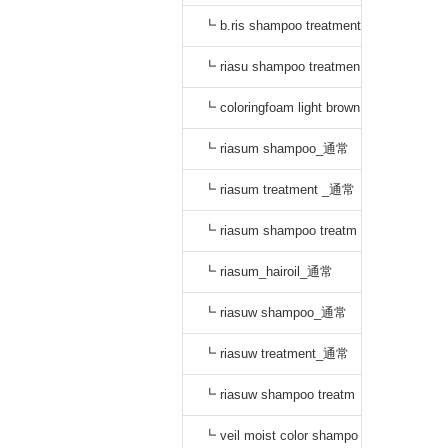
_通常
┗ b.ris shampoo treatment
セット_通常
┗ riasu shampoo treatmen
t セット_通常
┗ coloringfoam light brown
_通常
┗ riasum shampoo_通常
┗ riasum treatment _通常
┗ riasum shampoo treatm
ent セット_通常
┗ riasum_hairoil_通常
┗ riasuw shampoo_通常
┗ riasuw treatment_通常
┗ riasuw shampoo treatm
ent セット_通常
┗ veil moist color shampo