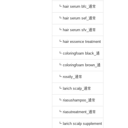
oo_通常
┗ hair serum bfc_通常
┗ hair serum sef_通常
┗ hair serum sfv_通常
┗ hair essence treatment
dr_通常
┗ coloringfoam black_通
常
┗ coloringfoam brown_通
常
┗ rosély_通常
┗ larich scalp_通常
┗ riasushampoo_通常
┗ riasutreatment_通常
┗ larich scalp supplement