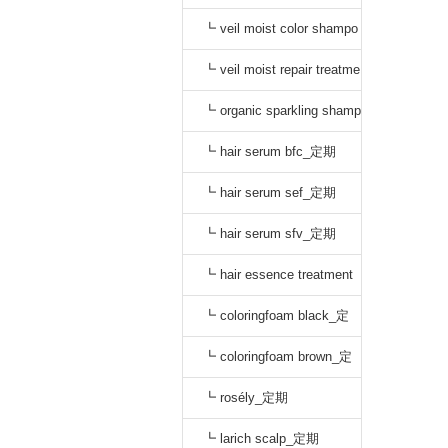
o black_通常
┗ veil moist color shampo
o dark brown_通常
┗ veil moist repair treatme
nt_通常
┗ organic sparkling shamp
oo_定期
┗ hair serum bfc_定期
┗ hair serum sef_定期
┗ hair serum sfv_定期
┗ hair essence treatment
dr_定期
┗ coloringfoam black_定
期
┗ coloringfoam brown_定
期
┗ rosély_定期
┗ larich scalp_定期