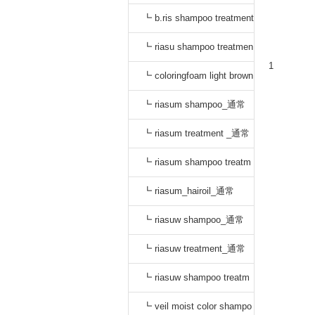
_通常
┗ b.ris shampoo treatment
セット_通常
┗ riasu shampoo treatmen
1
t セット_通常
┗ coloringfoam light brown
_通常
┗ riasum shampoo_通常
┗ riasum treatment _通常
┗ riasum shampoo treatm
ent セット_通常
┗ riasum_hairoil_通常
┗ riasuw shampoo_通常
┗ riasuw treatment_通常
┗ riasuw shampoo treatm
ent セット_通常
┗ veil moist color shampo