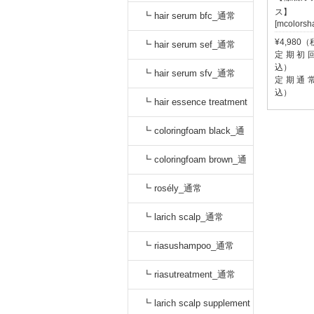
ス】
oo_通常
┗ hair serum bfc_通常
[mcolors
¥4,980
┗ hair serum sef_通常
定期初回:
込）
┗ hair serum sfv_通常
定期通常:
込）
┗ hair essence treatment
dr_通常
┗ coloringfoam black_通
常
┗ coloringfoam brown_通
常
┗ rosély_通常
┗ larich scalp_通常
┗ riasushampoo_通常
┗ riasutreatment_通常
┗ larich scalp supplement