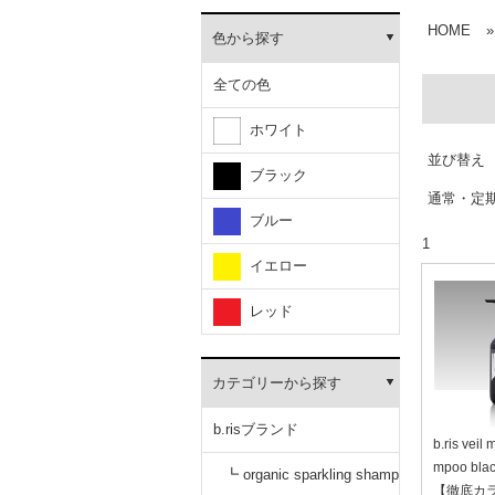
HOME
»
色から探す
全ての色
ホワイト
並び替え
ブラック
通常・定
ブルー
1
イエロー
レッド
カテゴリーから探す
b.risブランド
b.ris veil 
mpoo bl
┗ organic sparkling shamp
【徹底カ