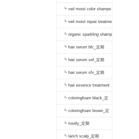
o black_通常
┗ veil moist color shampo
o dark brown_通常
┗ veil moist repair treatme
nt_通常
┗ organic sparkling shamp
oo_定期
┗ hair serum bfc_定期
┗ hair serum sef_定期
┗ hair serum sfv_定期
┗ hair essence treatment
dr_定期
┗ coloringfoam black_定
期
┗ coloringfoam brown_定
期
┗ rosély_定期
┗ larich scalp_定期