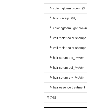
り
┗ coloringfoam brown_縛
り
┗ larich scalp_縛り
┗ coloringfoam light brown
_縛り
┗ veil moist color shampo
o black_縛り
┗ veil moist color shampo
o dark brown_縛り
┗ hair serum bfc_その他
┗ hair serum sef_その他
┗ hair serum sfv_その他
┗ hair essence treatment
dr_その他
その他