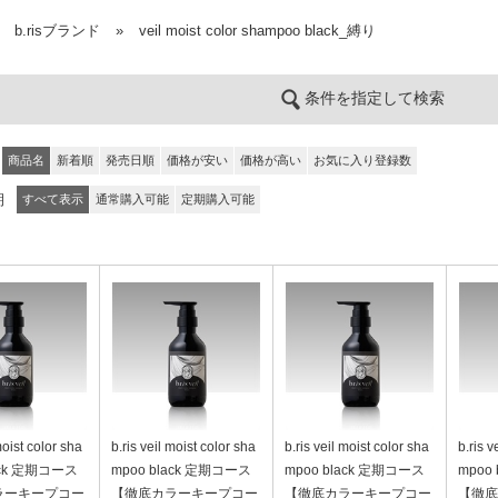
b.risブランド
»
veil moist color shampoo black_縛り
条件を指定して検索
商品名
新着順
発売日順
価格が安い
価格が高い
お気に入り登録数
期
すべて表示
通常購入可能
定期購入可能
moist color sha
b.ris veil moist color sha
b.ris veil moist color sha
b.ris v
ack 定期コース
mpoo black 定期コース
mpoo black 定期コース
mpoo
ラーキープコー
【徹底カラーキープコー
【徹底カラーキープコー
【徹底