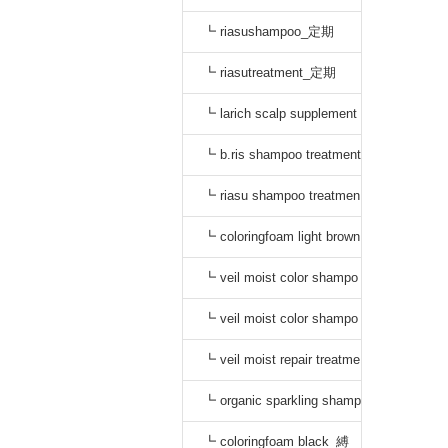
┗ riasushampoo_定期
┗ riasutreatment_定期
┗ larich scalp supplement
_定期
┗ b.ris shampoo treatment
セット_定期
┗ riasu shampoo treatmen
t セット_定期
┗ coloringfoam light brown
_定期
┗ veil moist color shampo
o black_定期
┗ veil moist color shampo
o dark brown_定期
┗ veil moist repair treatme
nt_定期
┗ organic sparkling shamp
oo_縛り
┗ coloringfoam black_縛