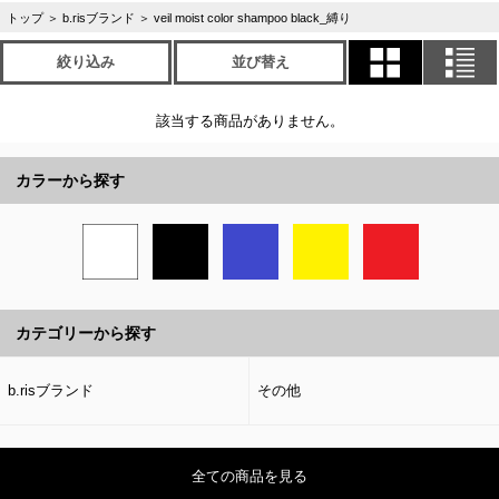
トップ
＞
b.risブランド
＞
veil moist color shampoo black_縛り
絞り込み
並び替え
該当する商品がありません。
カラーから探す
カテゴリーから探す
b.risブランド
その他
全ての商品を見る