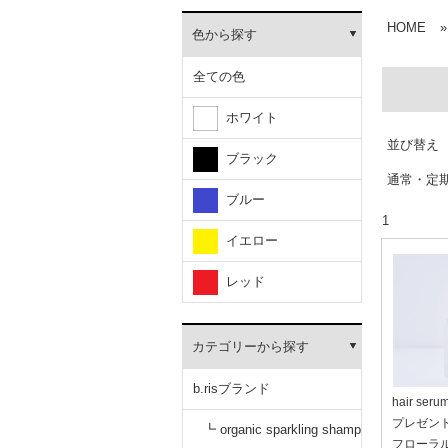
HOME
»
色から探す
全ての色
ホワイト
並び替え
ブラック
通常・定
ブルー
1
イエロー
レッド
カテゴリーから探す
b.risブランド
hair se
プレゼン
┗ organic sparkling shamp
フローラ