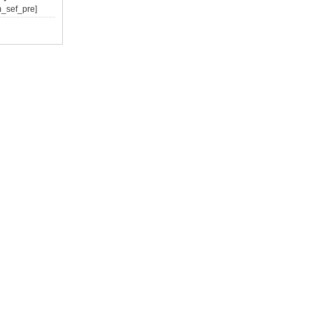
m_sef_pre]
）