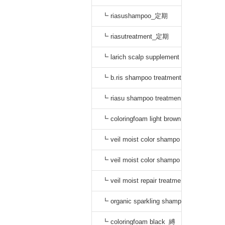
┗ riasushampoo_定期
┗ riasutreatment_定期
┗ larich scalp supplement
_定期
┗ b.ris shampoo treatment
セット_定期
┗ riasu shampoo treatmen
t セット_定期
┗ coloringfoam light brown
_定期
┗ veil moist color shampo
o black_定期
┗ veil moist color shampo
o dark brown_定期
┗ veil moist repair treatme
nt_定期
┗ organic sparkling shamp
oo_縛り
┗ coloringfoam black_縛