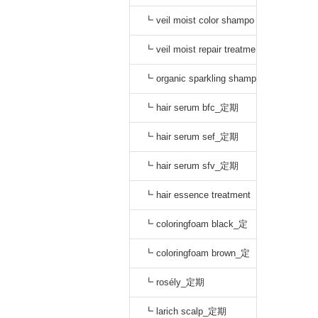
o black_通常
┗ veil moist color shampo
o dark brown_通常
┗ veil moist repair treatme
nt_通常
┗ organic sparkling shamp
oo_定期
┗ hair serum bfc_定期
┗ hair serum sef_定期
┗ hair serum sfv_定期
┗ hair essence treatment
dr_定期
┗ coloringfoam black_定
期
┗ coloringfoam brown_定
期
┗ rosély_定期
┗ larich scalp_定期