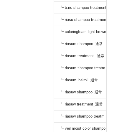
_通常
┗ b.ris shampoo treatment
セット_通常
┗ riasu shampoo treatmen
t セット_通常
┗ coloringfoam light brown
_通常
┗ riasum shampoo_通常
┗ riasum treatment _通常
┗ riasum shampoo treatm
ent セット_通常
┗ riasum_hairoil_通常
┗ riasuw shampoo_通常
┗ riasuw treatment_通常
┗ riasuw shampoo treatm
ent セット_通常
┗ veil moist color shampo