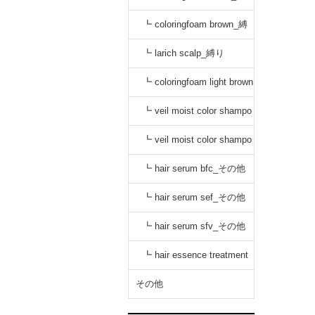
り
┗ coloringfoam brown_縛
り
┗ larich scalp_縛り
┗ coloringfoam light brown
_縛り
┗ veil moist color shampo
o black_縛り
┗ veil moist color shampo
o dark brown_縛り
┗ hair serum bfc_その他
┗ hair serum sef_その他
┗ hair serum sfv_その他
┗ hair essence treatment
dr_その他
その他