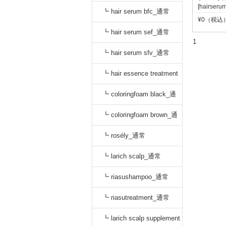
[hairseru
oo_通常
┗ hair serum bfc_通常
¥0（税込
┗ hair serum sef_通常
1
┗ hair serum sfv_通常
┗ hair essence treatment
dr_通常
┗ coloringfoam black_通
常
┗ coloringfoam brown_通
常
┗ rosély_通常
┗ larich scalp_通常
┗ riasushampoo_通常
┗ riasutreatment_通常
┗ larich scalp supplement