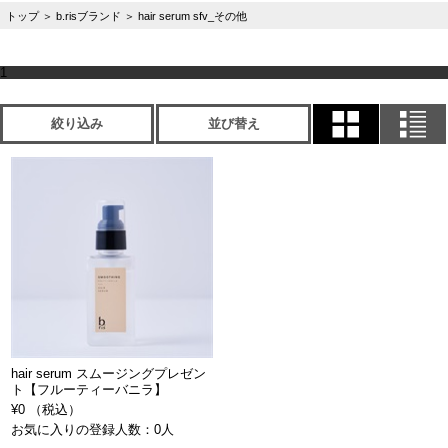
トップ
＞
b.risブランド
＞
hair serum sfv_その他
1
絞り込み
並び替え
hair serum スムージングプレゼン
ト【フルーティーバニラ】
¥0 （税込）
お気に入りの登録人数：0人