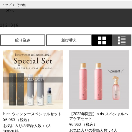
トップ
＞
その他
次へ
1
|
2
|
3
|
6
絞り込み
並び替え
SOLD OUT
b.ris ウィンタースペシャルセット
【2022年限定】b.ris スペシャルヘ
アケアセット
¥6,960 （税込）
¥6,960 （税込）
お気に入りの登録人数：7人
お気に入りの登録人数：4人
送料無料