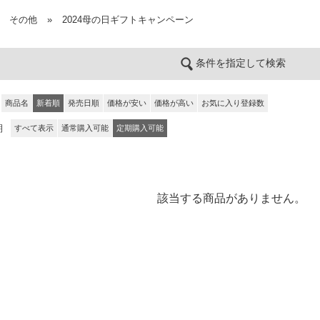
その他
»
2024母の日ギフトキャンペーン
条件を指定して検索
商品名
新着順
発売日順
価格が安い
価格が高い
お気に入り登録数
期
すべて表示
通常購入可能
定期購入可能
該当する商品がありません。