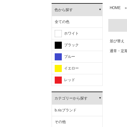
HOME
»
色から探す
全ての色
ホワイト
並び替え
ブラック
通常・定
ブルー
イエロー
レッド
カテゴリーから探す
b.risブランド
その他