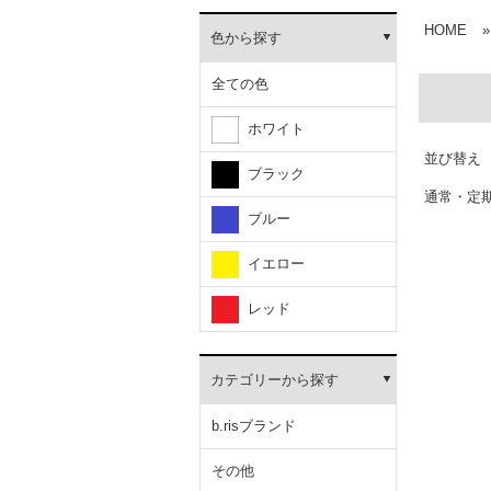
HOME
»
色から探す
全ての色
ホワイト
並び替え
ブラック
通常・定
ブルー
イエロー
レッド
カテゴリーから探す
b.risブランド
その他