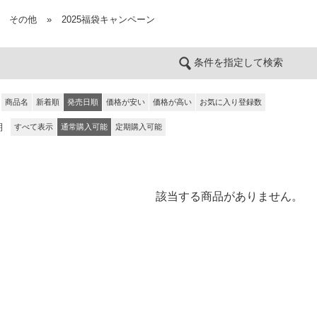
その他
»
2025福袋キャンペーン
条件を指定して検索
商品名
新着順
発売日順
価格が安い
価格が高い
お気に入り登録数
期
すべて表示
通常購入可能
定期購入可能
該当する商品がありません。