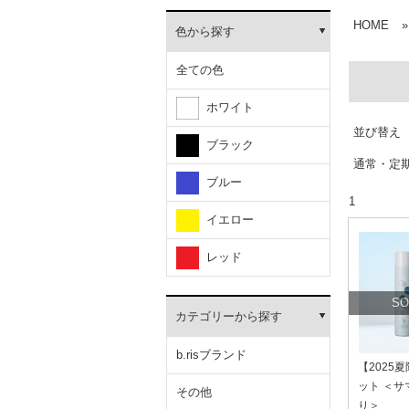
HOME
»
色から探す
全ての色
ホワイト
並び替え
ブラック
通常・定
ブルー
1
イエロー
レッド
SO
カテゴリーから探す
b.risブランド
【2025
ット ＜
その他
り＞