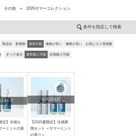
その他
»
2025サマーコレクション
条件を指定して検索
商品名
新着順
発売日順
価格が安い
価格が高い
お気に入り登録数
期
すべて表示
通常購入可能
定期購入可能
SOLDOUT
LDOUT
夏限定】冷感セ
【2025夏限定】冷感満
サマーミントの香
喫セット ＜サマーミント
の香り＞