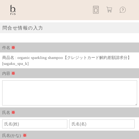
問合せ情報の入力
件名
※
商品名 : organic sparkling shampoo【クレジットカード解約差額請求分】
[sagaku_spa_k]
内容
※
氏名
※
氏名(かな)
※