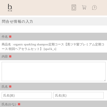
問合せ情報の入力
件名
※
商品名 : organic sparkling shampoo定期コース【黒ツヤ髪プレミアム定期コ
ース/初回ヘアセラムセット】 [spa1k_s]
内容
※
氏名
※
氏名(かな)
※