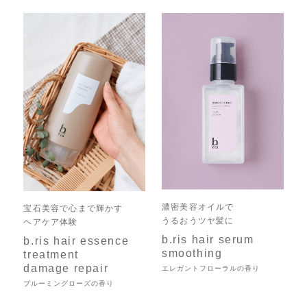
濃密美容オイルで
宝石美容で心まで輝かす
うるおうツヤ髪に
ヘアケア体験
b.ris hair serum
b.ris hair essence
smoothing
treatment
damage repair
エレガントフローラルの香り
ブルーミングローズの香り